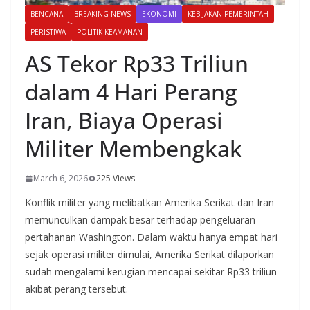
BENCANA
BREAKING NEWS
EKONOMI
KEBIJAKAN PEMERINTAH
PERISTIWA
POLITIK-KEAMANAN
AS Tekor Rp33 Triliun
dalam 4 Hari Perang
Iran, Biaya Operasi
Militer Membengkak
March 6, 2026
225 Views
Konflik militer yang melibatkan Amerika Serikat dan Iran
memunculkan dampak besar terhadap pengeluaran
pertahanan Washington. Dalam waktu hanya empat hari
sejak operasi militer dimulai, Amerika Serikat dilaporkan
sudah mengalami kerugian mencapai sekitar Rp33 triliun
akibat perang tersebut.