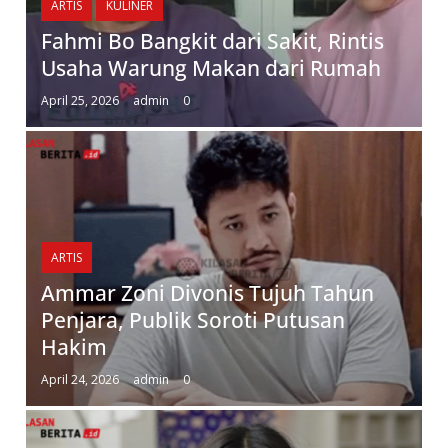
ARTIS
KULINER
Fahmi Bo Bangkit dari Sakit, Rintis
Usaha Warung Makan dari Rumah
April 25, 2026
admin
0
ARTIS
Ammar Zoni Divonis Tujuh Tahun
Penjara, Publik Soroti Putusan
Hakim
April 24, 2026
admin
0