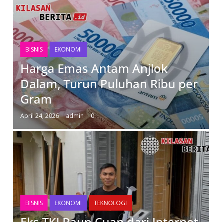
BISNIS
EKONOMI
Harga Emas Antam Anjlok
Dalam, Turun Puluhan Ribu per
Gram
April 24, 2026
admin
0
BISNIS
EKONOMI
TEKNOLOGI
Eks TKI Raup Cuan dari Internet