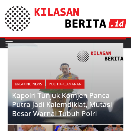
BREAKING NEWS
POLITIK-KEAMANAN
Kapolri Tunjuk Komjen Panca
Putra Jadi Kalemdiklat, Mutasi
Besar Warnai Tubuh Polri