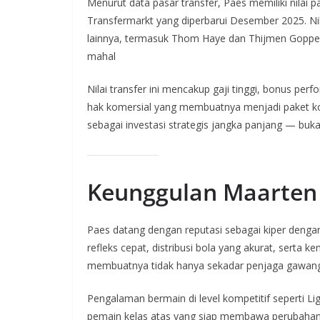
Menurut data pasar transfer, Paes memiliki nilai 
Transfermarkt yang diperbarui Desember 2025. Ni
lainnya, termasuk Thom Haye dan Thijmen Goppel 
mahal
Nilai transfer ini mencakup gaji tinggi, bonus perf
hak komersial yang membuatnya menjadi paket kon
sebagai investasi strategis jangka panjang — bu
Keunggulan Maarten 
Paes datang dengan reputasi sebagai kiper dengan k
refleks cepat, distribusi bola yang akurat, serta 
membuatnya tidak hanya sekadar penjaga gawang bi
Pengalaman bermain di level kompetitif seperti L
pemain kelas atas yang siap membawa perubahan si