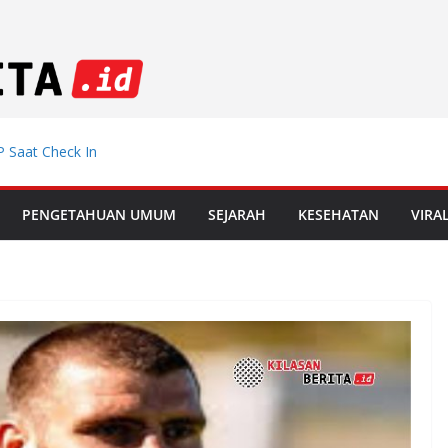
 Saat Check In
emdiklat, Mutasi
PENGETAHUAN UMUM
SEJARAH
KESEHATAN
VIRA
 Muda Incar
 di Le Mans