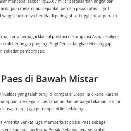
pasar mencapai sekitar Rp26,07 miliar berdasarkan angka dari
lai itu jauh melampaui sejumlah pemain papan atas Liga 1
yang sebelumnya berada di peringkat tertinggi daftar pemain
orma, serta berbagai klausul prestasi di kompetisi Asia, sekaligus
trak berjangka panjang. Bagi Persib, langkah ini dianggap
kan sekadar pemborosan.
Paes di Bawah Mistar
ualitas yang telah teruji di kompetisi Eropa. Ia dikenal karena
kemampuan menjaga lini pertahanan dari berbagai tekanan. Hal ini
asa, tetapi juga pemimpin di lini belakang.
iga Amerika Serikat juga memperkuat posisi Paes sebagai
gnifikan bagi performa Persib. Sebagai figur sentral di