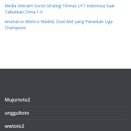
Media Vietnam Soroti Strategi Timnas U17 Indonesia Saat
Taklukkan China 1-0
Arsenal vs Atletico Madrid, Duel Alot yang Panaskan Liga
Champions
Mujurtoto2
unggultoto
wwtoto2