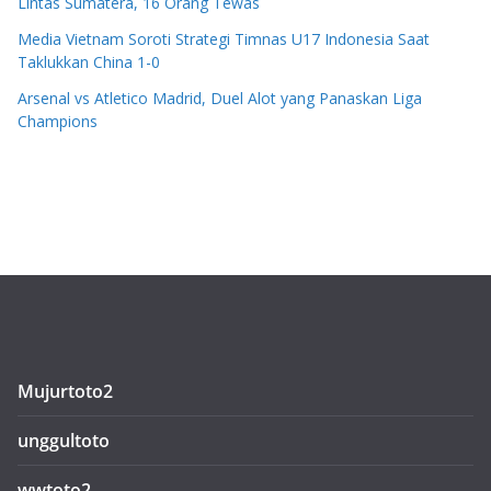
Lintas Sumatera, 16 Orang Tewas
Media Vietnam Soroti Strategi Timnas U17 Indonesia Saat
Taklukkan China 1-0
Arsenal vs Atletico Madrid, Duel Alot yang Panaskan Liga
Champions
Mujurtoto2
unggultoto
wwtoto2