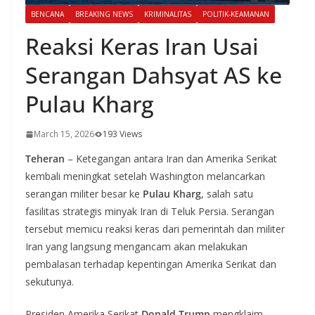
BENCANA
BREAKING NEWS
KRIMINALITAS
POLITIK-KEAMANAN
Reaksi Keras Iran Usai
Serangan Dahsyat AS ke
Pulau Kharg
March 15, 2026
193 Views
Teheran
– Ketegangan antara Iran dan Amerika Serikat
kembali meningkat setelah Washington melancarkan
serangan militer besar ke
Pulau Kharg
, salah satu
fasilitas strategis minyak Iran di Teluk Persia. Serangan
tersebut memicu reaksi keras dari pemerintah dan militer
Iran yang langsung mengancam akan melakukan
pembalasan terhadap kepentingan Amerika Serikat dan
sekutunya.
Presiden Amerika Serikat
Donald Trump
mengklaim