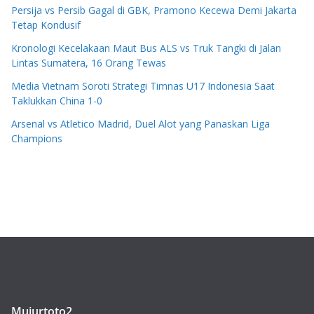
Persija vs Persib Gagal di GBK, Pramono Kecewa Demi Jakarta
Tetap Kondusif
Kronologi Kecelakaan Maut Bus ALS vs Truk Tangki di Jalan
Lintas Sumatera, 16 Orang Tewas
Media Vietnam Soroti Strategi Timnas U17 Indonesia Saat
Taklukkan China 1-0
Arsenal vs Atletico Madrid, Duel Alot yang Panaskan Liga
Champions
Mujurtoto2