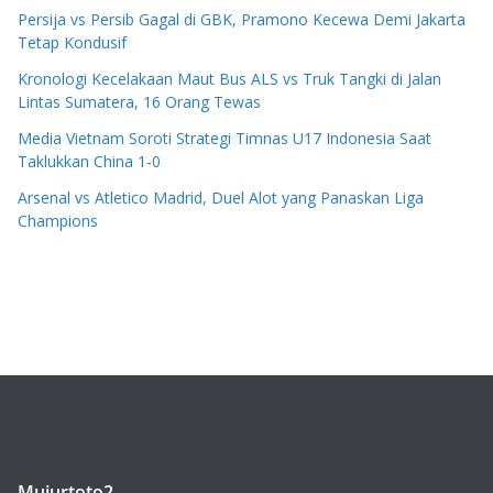
Persija vs Persib Gagal di GBK, Pramono Kecewa Demi Jakarta
Tetap Kondusif
Kronologi Kecelakaan Maut Bus ALS vs Truk Tangki di Jalan
Lintas Sumatera, 16 Orang Tewas
Media Vietnam Soroti Strategi Timnas U17 Indonesia Saat
Taklukkan China 1-0
Arsenal vs Atletico Madrid, Duel Alot yang Panaskan Liga
Champions
Mujurtoto2