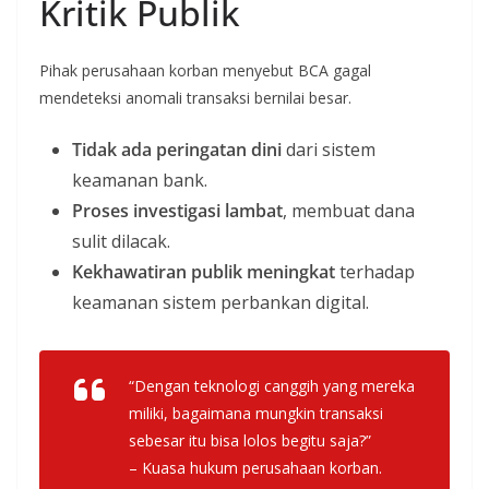
Kritik Publik
Pihak perusahaan korban menyebut BCA gagal
mendeteksi anomali transaksi bernilai besar.
Tidak ada peringatan dini
dari sistem
keamanan bank.
Proses investigasi lambat
, membuat dana
sulit dilacak.
Kekhawatiran publik meningkat
terhadap
keamanan sistem perbankan digital.
“Dengan teknologi canggih yang mereka
miliki, bagaimana mungkin transaksi
sebesar itu bisa lolos begitu saja?”
– Kuasa hukum perusahaan korban.