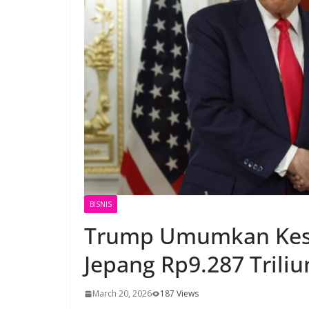
BISNIS
Trump Umumkan Kese
Jepang Rp9.287 Trili
March 20, 2026
187 Views