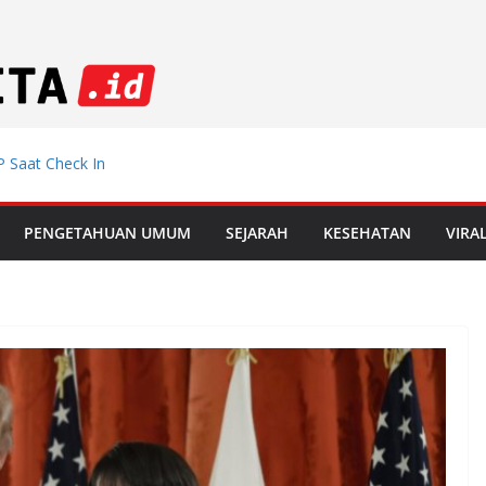
 Saat Check In
emdiklat, Mutasi
PENGETAHUAN UMUM
SEJARAH
KESEHATAN
VIRA
 Muda Incar
 di Le Mans