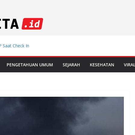
 Saat Check In
emdiklat, Mutasi
PENGETAHUAN UMUM
SEJARAH
KESEHATAN
VIRA
 Muda Incar
 di Le Mans