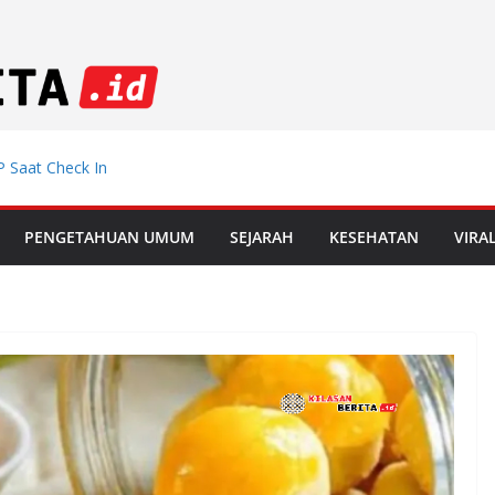
 Saat Check In
emdiklat, Mutasi
PENGETAHUAN UMUM
SEJARAH
KESEHATAN
VIRA
 Muda Incar
 di Le Mans