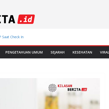
 Saat Check In
emdiklat, Mutasi
PENGETAHUAN UMUM
SEJARAH
KESEHATAN
VIRA
 Muda Incar
 di Le Mans