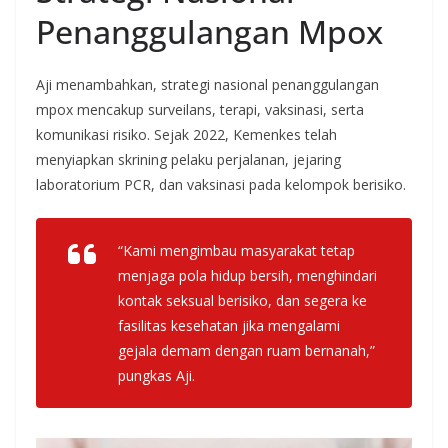
Penanggulangan Mpox
Aji menambahkan, strategi nasional penanggulangan
mpox mencakup surveilans, terapi, vaksinasi, serta
komunikasi risiko. Sejak 2022, Kemenkes telah
menyiapkan skrining pelaku perjalanan, jejaring
laboratorium PCR, dan vaksinasi pada kelompok berisiko.
“Kami mengimbau masyarakat tetap
menjaga pola hidup bersih, menghindari
kontak seksual berisiko, dan segera ke
fasilitas kesehatan jika mengalami
gejala demam dengan ruam bernanah,”
pungkas Aji.