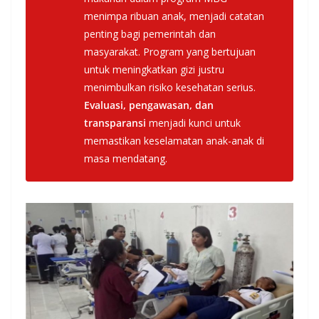
menimpa ribuan anak, menjadi catatan
penting bagi pemerintah dan
masyarakat. Program yang bertujuan
untuk meningkatkan gizi justru
menimbulkan risiko kesehatan serius.
Evaluasi, pengawasan, dan
transparansi
menjadi kunci untuk
memastikan keselamatan anak-anak di
masa mendatang.