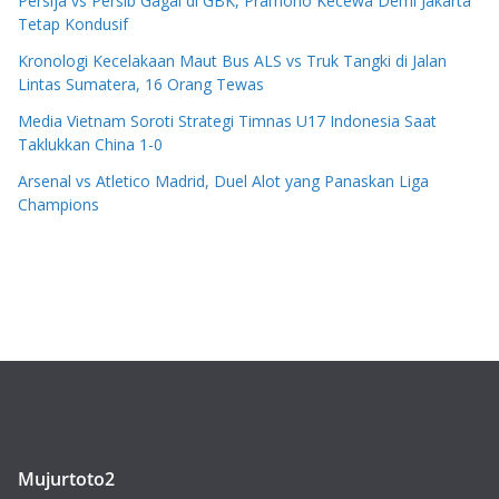
Persija vs Persib Gagal di GBK, Pramono Kecewa Demi Jakarta
Tetap Kondusif
Kronologi Kecelakaan Maut Bus ALS vs Truk Tangki di Jalan
Lintas Sumatera, 16 Orang Tewas
Media Vietnam Soroti Strategi Timnas U17 Indonesia Saat
Taklukkan China 1-0
Arsenal vs Atletico Madrid, Duel Alot yang Panaskan Liga
Champions
Mujurtoto2