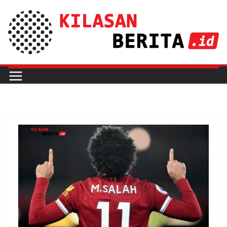
Skip
to
content