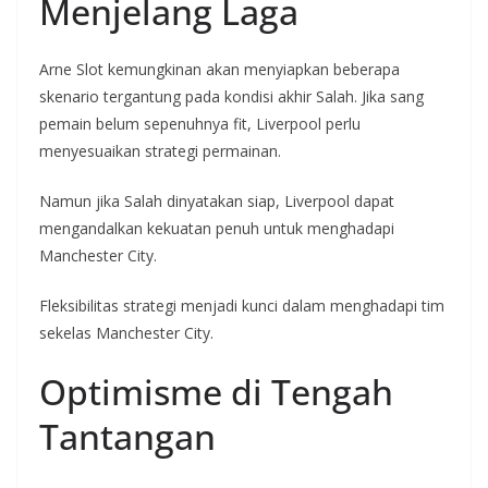
Menjelang Laga
Arne Slot kemungkinan akan menyiapkan beberapa
skenario tergantung pada kondisi akhir Salah. Jika sang
pemain belum sepenuhnya fit, Liverpool perlu
menyesuaikan strategi permainan.
Namun jika Salah dinyatakan siap, Liverpool dapat
mengandalkan kekuatan penuh untuk menghadapi
Manchester City.
Fleksibilitas strategi menjadi kunci dalam menghadapi tim
sekelas Manchester City.
Optimisme di Tengah
Tantangan