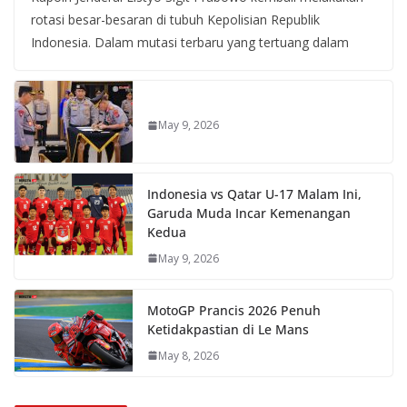
rotasi besar-besaran di tubuh Kepolisian Republik
Indonesia. Dalam mutasi terbaru yang tertuang dalam
May 9, 2026
Indonesia vs Qatar U-17 Malam Ini,
Garuda Muda Incar Kemenangan
Kedua
May 9, 2026
MotoGP Prancis 2026 Penuh
Ketidakpastian di Le Mans
May 8, 2026