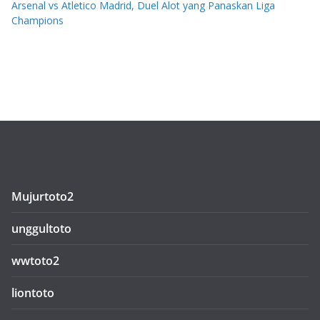
Arsenal vs Atletico Madrid, Duel Alot yang Panaskan Liga
Champions
Mujurtoto2
unggultoto
wwtoto2
liontoto