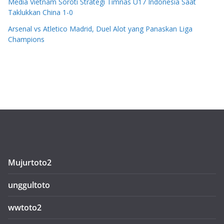
Media Vietnam Soroti Strategi Timnas U17 Indonesia Saat
Taklukkan China 1-0
Arsenal vs Atletico Madrid, Duel Alot yang Panaskan Liga
Champions
Mujurtoto2
unggultoto
wwtoto2