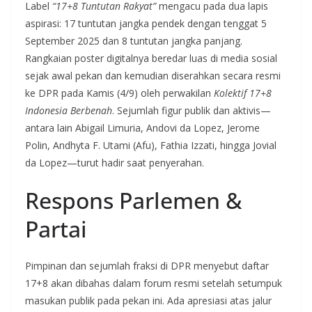
Label
“17+8 Tuntutan Rakyat”
mengacu pada dua lapis
aspirasi: 17 tuntutan jangka pendek dengan tenggat 5
September 2025 dan 8 tuntutan jangka panjang.
Rangkaian poster digitalnya beredar luas di media sosial
sejak awal pekan dan kemudian diserahkan secara resmi
ke DPR pada Kamis (4/9) oleh perwakilan
Kolektif 17+8
Indonesia Berbenah
. Sejumlah figur publik dan aktivis—
antara lain Abigail Limuria, Andovi da Lopez, Jerome
Polin, Andhyta F. Utami (Afu), Fathia Izzati, hingga Jovial
da Lopez—turut hadir saat penyerahan.
Respons Parlemen &
Partai
Pimpinan dan sejumlah fraksi di DPR menyebut daftar
17+8 akan dibahas dalam forum resmi setelah setumpuk
masukan publik pada pekan ini. Ada apresiasi atas jalur