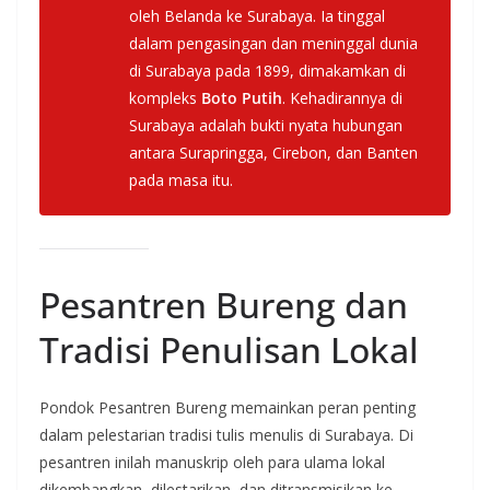
oleh Belanda ke Surabaya. Ia tinggal
dalam pengasingan dan meninggal dunia
di Surabaya pada 1899, dimakamkan di
kompleks
Boto Putih
. Kehadirannya di
Surabaya adalah bukti nyata hubungan
antara Surapringga, Cirebon, dan Banten
pada masa itu.
Pesantren Bureng dan
Tradisi Penulisan Lokal
Pondok Pesantren Bureng memainkan peran penting
dalam pelestarian tradisi tulis menulis di Surabaya. Di
pesantren inilah manuskrip oleh para ulama lokal
dikembangkan, dilestarikan, dan ditransmisikan ke