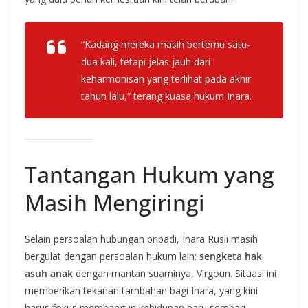
“Kadang mereka masih bertemu satu-
dua kali, tetapi jelas jauh dari
keharmonisan yang terlihat pada akhir
tahun lalu,” terang kuasa hukum Inara.
Tantangan Hukum yang
Masih Mengiringi
Selain persoalan hubungan pribadi, Inara Rusli masih
bergulat dengan persoalan hukum lain:
sengketa hak
asuh anak
dengan mantan suaminya, Virgoun. Situasi ini
memberikan tekanan tambahan bagi Inara, yang kini
harus fokus membangun kehidupan baru sembari