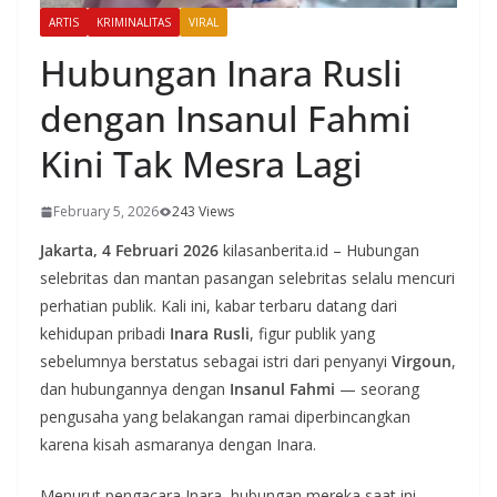
ARTIS
KRIMINALITAS
VIRAL
Hubungan Inara Rusli
dengan Insanul Fahmi
Kini Tak Mesra Lagi
February 5, 2026
243 Views
Jakarta, 4 Februari 2026
kilasanberita.id – Hubungan
selebritas dan mantan pasangan selebritas selalu mencuri
perhatian publik. Kali ini, kabar terbaru datang dari
kehidupan pribadi
Inara Rusli
, figur publik yang
sebelumnya berstatus sebagai istri dari penyanyi
Virgoun
,
dan hubungannya dengan
Insanul Fahmi
— seorang
pengusaha yang belakangan ramai diperbincangkan
karena kisah asmaranya dengan Inara.
Menurut pengacara Inara, hubungan mereka saat ini