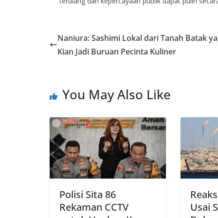
terulang dan kepercayaan publik dapat pulih secar
Naniura: Sashimi Lokal dari Tanah Batak y
Kian Jadi Buruan Pecinta Kuliner
You May Also Like
Polisi Sita 86
Reaksi
Rekaman CCTV
Usai 