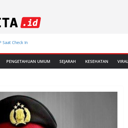
 Saat Check In
emdiklat, Mutasi
PENGETAHUAN UMUM
SEJARAH
KESEHATAN
VIRA
 Muda Incar
 di Le Mans