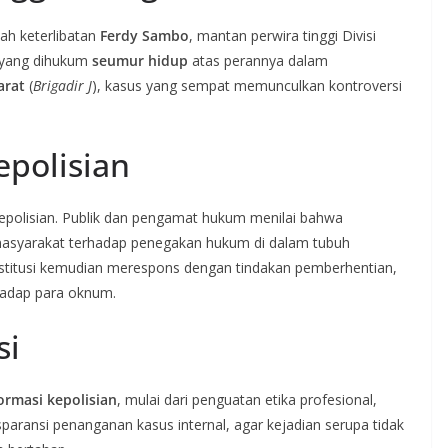
ah keterlibatan
Ferdy Sambo
, mantan perwira tinggi Divisi
 yang dihukum
seumur hidup
atas perannya dalam
arat
(
Brigadir J
), kasus yang sempat memunculkan kontroversi
polisian
 kepolisian. Publik dan pengamat hukum menilai bahwa
asyarakat terhadap penegakan hukum di dalam tubuh
Institusi kemudian merespons dengan tindakan pemberhentian,
hadap para oknum.
si
ormasi kepolisian
, mulai dari penguatan etika profesional,
sparansi penanganan kasus internal, agar kejadian serupa tidak