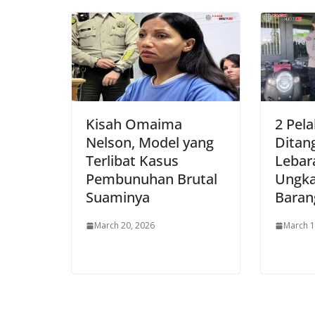
Kisah Omaima
2 Pel
Nelson, Model yang
Ditan
Terlibat Kasus
Lebara
Pembunuhan Brutal
Ungka
Suaminya
Baran
March 20, 2026
March 1