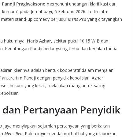
r
Pandji Pragiwaksono
memenuhi undangan klarifikasi dari
tkrimum) pada Jumat pagi, 6 Februari 2026. Ia diminta
t materi stand-up comedy berjudul
Mens Rea
yang ditayangkan
asa hukumnya,
Haris Azhar
, sekitar pukul 10.15 WIB dan
 Kedatangan Pandji berlangsung tertib dan berjalan tanpa
iran kliennya adalah bentuk kooperatif dalam menjalani
if antara tim Pandji dengan penyidik kepolisian. Azhar
oses hukum yang ketat, melainkan ruang untuk saling
epolisian.
dan Pertanyaan Penyidik
o Jaya menyiapkan sejumlah pertanyaan yang berkaitan
eri
Mens Rea
. Polda ingin mendalami hal-hal yang dilaporkan