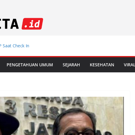
 Saat Check In
emdiklat, Mutasi
PENGETAHUAN UMUM
SEJARAH
KESEHATAN
VIRA
 Muda Incar
 di Le Mans