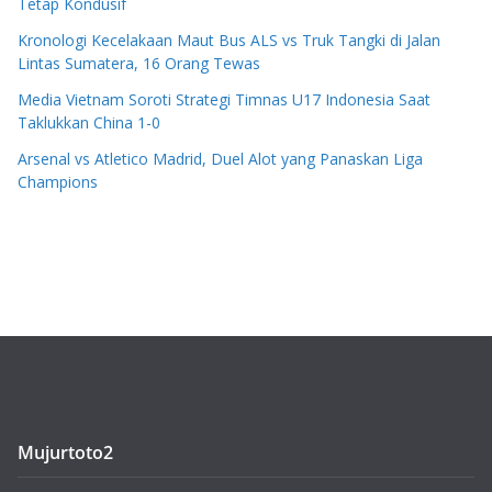
Tetap Kondusif
Kronologi Kecelakaan Maut Bus ALS vs Truk Tangki di Jalan
Lintas Sumatera, 16 Orang Tewas
Media Vietnam Soroti Strategi Timnas U17 Indonesia Saat
Taklukkan China 1-0
Arsenal vs Atletico Madrid, Duel Alot yang Panaskan Liga
Champions
Mujurtoto2