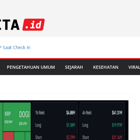
 Saat Check In
emdiklat, Mutasi
PENGETAHUAN UMUM
SEJARAH
KESEHATAN
VIRA
 Muda Incar
 di Le Mans