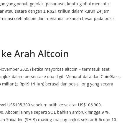
gan yang penuh gejolak, pasar aset kripto global mencatat
ar
atau setara dengan
± Rp21 triliun
dalam kurun 24 jam.
ominasi oleh altcoin dan menandai tekanan besar pada posisi
ke Arah Altcoin
(4 November 2025) ketika mayoritas altcoin – termasuk aset
njlok dalam persentase dua digit. Menurut data dari CoinGlass,
 miliar (± Rp19 triliun)
berasal dari posisi long yang secara
vel US$105.300 sebelum pulih ke sekitar US$106.900,
. Altcoin lainnya seperti SOL bahkan ambruk hingga 9 %,
 Shiba Inu (SHIB) masing-masing anjlok sekitar 6 % dan 10