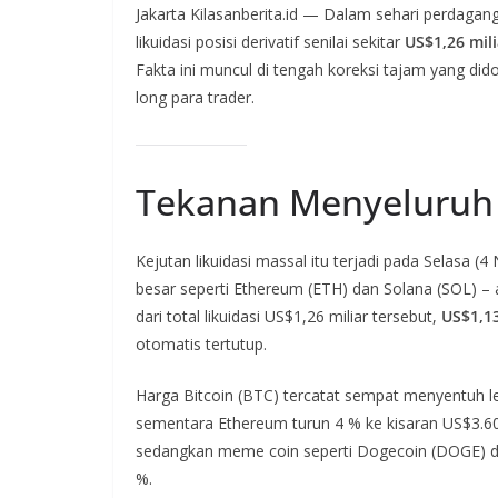
Jakarta Kilasanberita.id — Dalam sehari perdagan
likuidasi posisi derivatif senilai sekitar
US$1,26 mili
Fakta ini muncul di tengah koreksi tajam yang did
long para trader.
Tekanan Menyeluruh 
Kejutan likuidasi massal itu terjadi pada Selasa 
besar seperti Ethereum (ETH) dan Solana (SOL) – a
dari total likuidasi US$1,26 miliar tersebut,
US$1,13
otomatis tertutup.
Harga Bitcoin (BTC) tercatat sempat menyentuh le
sementara Ethereum turun 4 % ke kisaran US$3.600
sedangkan meme coin seperti Dogecoin (DOGE) dan
%.