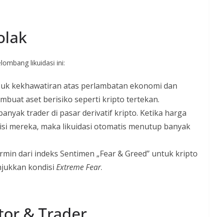
olak
ombang likuidasi ini:
suk kekhawatiran atas perlambatan ekonomi dan
buat aset berisiko seperti kripto tertekan.
anyak trader di pasar derivatif kripto. Ketika harga
si mereka, maka likuidasi otomatis menutup banyak
ermin dari indeks Sentimen „Fear & Greed” untuk kripto
njukkan kondisi
Extreme Fear
.
tor & Trader