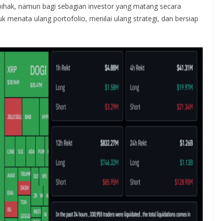
ihak, namun bagi sebagian investor yang matang secara
 menata ulang portofolio, menilai ulang strategi, dan bersiap